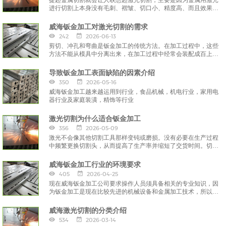
提起金属切割就会让人联想起激光切割，主要是因为金属用激光
进行切割上本身没有毛刺、褶皱、切口小、精度高、而且效果比
离子切割还要好。
威海钣金加工对激光切割的需求
242
2026-06-13
剪切、冲孔和弯曲是钣金加工的传统方法。在加工过程中，这些
方法不能从模具中分离出来，在加工过程中经常会装配成百上千
的模具。
导致钣金加工表面缺陷的因素介绍
350
2026-05-16
威海钣金加工越来越运用到行业，食品机械，机电行业，家用电
器行业及家庭装潢，精饰等行业
激光切割为什么适合钣金加工
356
2026-05-09
激光不会像其他切割工具那样变钝或磨损。没有必要在生产过程
中频繁更换切割头，从而提高了生产率并缩短了交货时间。切割
过程中的中断较少，成本会更低。
威海钣金加工行业的环境要求
405
2026-04-25
现在威海钣金加工公司要求操作人员须具备相关的专业知识，因
为钣金加工是现在比较先进的机械设备和金属加工技术，所以有
一定的相关知识作为基础是我们钣金加工操作工所须掌握的技
能，
威海激光切割的分类介绍
534
2026-03-14