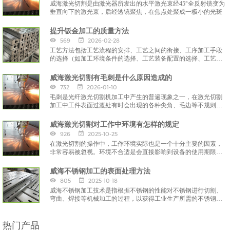
威海激光切割是由激光器所发出的水平激光束经45°全反射镜变为
垂直向下的激光束，后经透镜聚焦，在焦点处聚成一极小的光斑
提升钣金加工的质量方法
569
2026-02-28
工艺方法包括工艺流程的安排、工艺之间的衔接、工序加工手段
的选择（如加工环境条件的选择、工艺装备配置的选择、工艺参
数的选择）和工序加工指导文件的编制
威海激光切割有毛刺是什么原因造成的
732
2026-01-10
毛刺是光纤激光切割机加工中产生的普遍现象之一，在激光切割
加工中工件表面过渡处有时会出现的各种尖角、毛边等不规则的
部分就是毛刺。
威海激光切割对工作中环境有怎样的规定
926
2025-10-25
在激光切割的操作中，工作环境实际也是一个十分主要的因素，
非常容易被忽视。环境不合适是会直接影响到设备的使用期限和
工作效能的。那么在进行激光切割时，对环境有什么规定呢？
威海不锈钢加工的表面处理方法
805
2025-10-18
威海不锈钢加工技术是指根据不锈钢的性能对不锈钢进行切割、
弯曲、焊接等机械加工的过程，以获得工业生产所需的不锈钢产
品，而中正在进行不锈钢加工。
热门产品