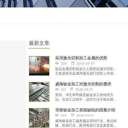
最新文章
采用激光切割加工金属的优势
206
2026-06-27
提起金属切割就会让人联想起激光切割，
主要是因为金属用激光进行切割上本身没
有毛刺、褶皱、切口小、精度高、而且效
果比离子切割还要好。
威海钣金加工对激光切割的需求
241
2026-06-13
剪切、冲孔和弯曲是钣金加工的传统方
法。在加工过程中，这些方法不能从模具
中分离出来，在加工过程中经常会装配成
百上千的模具。
导致钣金加工表面缺陷的因素介绍
349
2026-05-16
威海钣金加工越来越运用到行业，食品机
械，机电行业，家用电器行业及家庭装