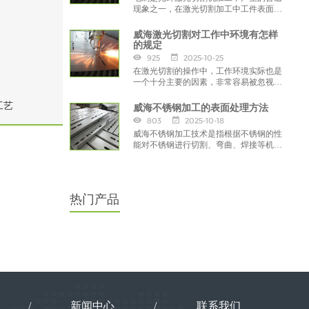
现象之一，在激光切割加工中工件表面过
渡处有时会出现的各种尖角、毛边等不规
的
则的部分就是毛刺。
威海激光切割对工作中环境有怎样
的规定
925
2025-10-25
在激光切割的操作中，工作环境实际也是
一个十分主要的因素，非常容易被忽视。
环境不合适是会直接影响到设备的使用期
工艺
限和工作效能的。那么在进行激光切割
威海不锈钢加工的表面处理方法
时，对环境有什么规定呢？
803
2025-10-18
威海不锈钢加工技术是指根据不锈钢的性
能对不锈钢进行切割、弯曲、焊接等机械
加工的过程，以获得工业生产所需的不锈
钢产品，而中正在进行不锈钢加工。
热门产品
/
新闻中心
/
联系我们