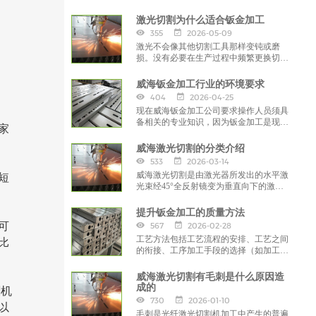
潢，精饰等行业
激光切割为什么适合钣金加工
355
2026-05-09
激光不会像其他切割工具那样变钝或磨
损。没有必要在生产过程中频繁更换切割
头，从而提高了生产率并缩短了交货时
间。切割过程中的中断较少，成本会更
威海钣金加工行业的环境要求
低。
404
2026-04-25
现在威海钣金加工公司要求操作人员须具
备相关的专业知识，因为钣金加工是现在
家
比较先进的机械设备和金属加工技术，所
以有一定的相关知识作为基础是我们钣金
威海激光切割的分类介绍
加工操作工所须掌握的技能，
533
2026-03-14
威海激光切割是由激光器所发出的水平激
短
光束经45°全反射镜变为垂直向下的激光
束，后经透镜聚焦，在焦点处聚成一极小
的光斑
提升钣金加工的质量方法
可
567
2026-02-28
工艺方法包括工艺流程的安排、工艺之间
比
的衔接、工序加工手段的选择（如加工环
境条件的选择、工艺装备配置的选择、工
艺参数的选择）和工序加工指导文件的编
威海激光切割有毛刺是什么原因造
制
成的
割机
730
2026-01-10
以
毛刺是光纤激光切割机加工中产生的普遍